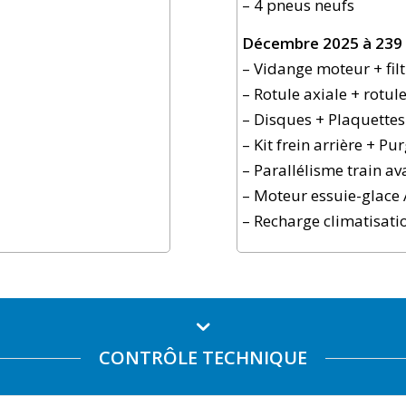
– 4 pneus neufs
Décembre 2025 à 239 
– Vidange moteur + filt
– Rotule axiale + rotul
– Disques + Plaquettes
– Kit frein arrière + Pu
– Parallélisme train av
– Moteur essuie-glace
– Recharge climatisati
CONTRÔLE TECHNIQUE